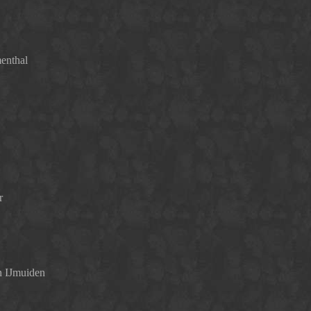
enthal
r
n IJmuiden