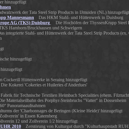
r hinzugefügt
nahmen
lzwerk der Tata Steel Strip Products in IJmuiden (NL) hinzugefüg
upp Mannesmann
Das HKM Stahl- und Hüttenwerk in Duisburg
urope AG (TKS) Duisburg
Die Hochöfen der ThyssenKrupp Steel 
r TKS Hamborn/Bruckhausen und Schwelgern
 integrierte Stahl- und Hüttenwerk der Tata Steel Strip Products (ex.
n
gt
sche hinzugefügt
 hinzugefügt
 Cockerill Hüttenwerke in Seraing hinzugefügt
ie Kokerei 'Cokeries et Huileries d'Anderlues'
brik für Technische Textilien Heimbach Specialities (ehem. Filztuch
 Materialseilbahn des Porphyr-Steinbruchs "Vatter" in Dossenheim
° Panoramaaufnahmen
turms der 'Charbonnages de Beringen (Kleine Heide)' hinzugefügt
llverein' in Essen Katernberg
llverein 12 und Zollverein 1/2 hinzugefügt
 RUHR 2010
Zerstörung von Kulturgut durch "Kulturhauptstadt RU