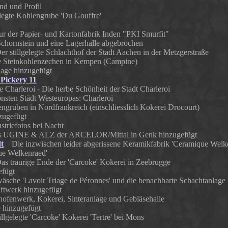
 und Profil
legte Kohlengrube 'Du Gouffre'
 der Papier- und Kartonfabrik Inden "PKI Smurfit"
Schornstein und eine Lagerhalle abgebrochen
 stillgelegte Schlachthof der Stadt Aachen in der Metzgerstraße
Steinkohlenzechen in Kempen (Campine)
lage hinzugefügt
Pickery 11
harleroi - Die herbe Schönheit der Stadt Charleroi
nsten Städt Westeuropas: Charleroi
ruben in Nordfrankreich (einschliesslich Kokerei Drocourt)
zugefügt
riefotos bei Nacht
rks UGINE & ALZ der ARCELOR/Mittal in Genk hinzugefügt
t
Die inzwischen leider abgerissene Keramikfabrik 'Ceramique Welke
ue Welkenraed'
 traurige Ende der 'Carcoke' Kokerei in Zeebrugge
efügt
he 'Lavoir Triage de Péronnes' und die benachbarte Schachtanlage 'P
aftwerk hinzugefügt
enwerk, Kokerei, Sinteranlage und Gebläsehalle
e hinzugefügt
lgelegte 'Carcoke' Kokerei 'Tertre' bei Mons