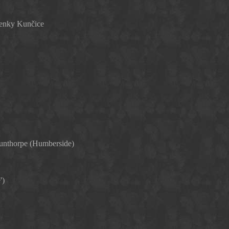
enky Kunčice
unthorpe (Humberside)
')