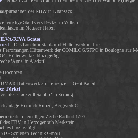
e
Abbau von 'Petit Granit' in den Steinbrüchen der Wallonie (Belgien
spurbahnen der RBW in Knapsack
hemalige Stahlwerk Becker in Willich
eanlagen im Neusser Hafen
lien
k ILVA/RIVA Genua
iest
Das Lucchini Stahl- und Hüttenwerk in Triest
Ferromangan-Hüttenwerk der COMILOG/SFPO in Boulogne-sur-Mer, e
LOG Hüttenwerkes hinzugefügt
che 'Anna' in Alsdorf
e Hochöfen
t
MAR Hüttenwerk am Terneuzen - Gent Kanal
er Türkei
ei der 'Cockerill Sambre' in Seraing
tanlage Heinrich Robert, Bergwerk Ost
reste der ehemaligen Zeche Radbod 1/2/5
 des EBV in Herzogenrath Merkstein
chtes hinzugefügt
STG Schienen Technik GmbH