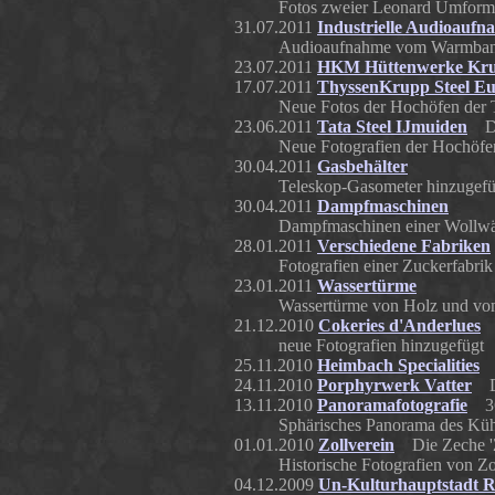
Fotos zweier Leonard Umforme
31.07.2011
Industrielle Audioauf
Audioaufnahme vom Warmbandwa
23.07.2011
HKM Hüttenwerke Kr
17.07.2011
ThyssenKrupp Steel E
Neue Fotos der Hochöfen de
23.06.2011
Tata Steel IJmuiden
Das
Neue Fotografien der Hochöfe
30.04.2011
Gasbehälter
Teleskop-Gasometer hinzugefü
30.04.2011
Dampfmaschinen
Dampfmaschinen einer Wollwä
28.01.2011
Verschiedene Fabriken
Fotografien einer Zuckerfabrik
23.01.2011
Wassertürme
Wassertürme von Holz und vom
21.12.2010
Cokeries d'Anderlues
D
neue Fotografien hinzugefügt
25.11.2010
Heimbach Specialities
Fa
24.11.2010
Porphyrwerk Vatter
Die
13.11.2010
Panoramafotografie
360
Sphärisches Panorama des Kühl
01.01.2010
Zollverein
Die Zeche 'Zo
Historische Fotografien von Zo
04.12.2009
Un-Kulturhauptstadt