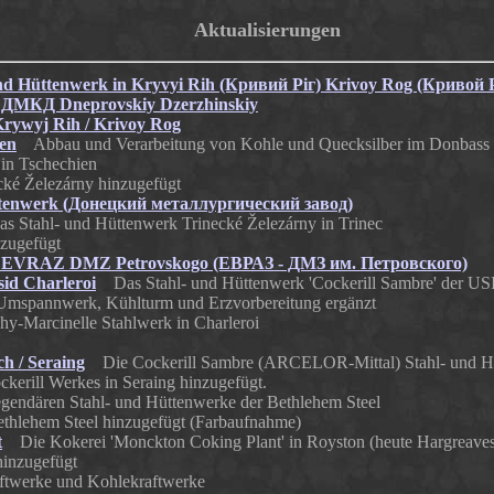
Aktualisierungen
 und Hüttenwerk in Kryvyi Rih (Кривий Ріг) Krivoy Rog (Кривой 
k ДМКД Dneprovskiy Dzerzhinskiy
rywyj Rih / Krivoy Rog
en
Abbau und Verarbeitung von Kohle und Quecksilber im Donbass
n Tschechien
cké Železárny hinzugefügt
ttenwerk (Донецкий металлургический завод)
Stahl- und Hüttenwerk Trinecké Železárny in Trinec
nzugefügt
k EVRAZ DMZ Petrovskogo (ЕВРАЗ - ДМЗ им. Петровского)
sid Charleroi
Das Stahl- und Hüttenwerk 'Cockerill Sambre' der U
 Umspannwerk, Kühlturm und Erzvorbereitung ergänzt
-Marcinelle Stahlwerk in Charleroi
ch / Seraing
Die Cockerill Sambre (ARCELOR-Mittal) Stahl- und Hüt
ckerill Werkes in Seraing hinzugefügt.
endären Stahl- und Hüttenwerke der Bethlehem Steel
Bethlehem Steel hinzugefügt (Farbaufnahme)
t
Die Kokerei 'Monckton Coking Plant' in Royston (heute Hargreave
hinzugefügt
werke und Kohlekraftwerke