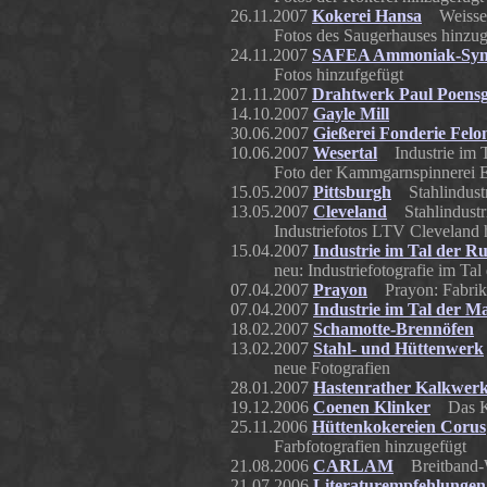
26.11.2007
Kokerei Hansa
Weisse S
Fotos des Saugerhauses hinzug
24.11.2007
SAFEA Ammoniak-Syn
Fotos hinzufgefügt
21.11.2007
Drahtwerk Paul Poens
14.10.2007
Gayle Mill
30.06.2007
Gießerei Fonderie Felo
10.06.2007
Wesertal
Industrie im Ta
Foto der Kammgarnspinnerei 
15.05.2007
Pittsburgh
Stahlindustr
13.05.2007
Cleveland
Stahlindustri
Industriefotos LTV Cleveland 
15.04.2007
Industrie im Tal der R
neu: Industriefotografie im Tal
07.04.2007
Prayon
Prayon: Fabrik 
07.04.2007
Industrie im Tal der M
18.02.2007
Schamotte-Brennöfen
13.02.2007
Stahl- und Hüttenwerk
neue Fotografien
28.01.2007
Hastenrather Kalkwer
19.12.2006
Coenen Klinker
Das Kör
25.11.2006
Hüttenkokereien Corus
Farbfotografien hinzugefügt
21.08.2006
CARLAM
Breitband-Wa
21.07.2006
Literaturempfehlungen