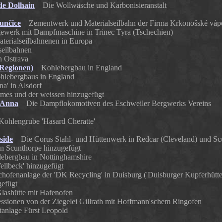
de Dolhain
Die Wollwäsche und Karbonisieranstalt
unčice
Zementwerk und Materialseilbahn der Firma Krkonošské váp
erk mit Dampfmaschine in Trinec Tyra (Tschechien)
rialseilbahnenen in Europa
seilbahnen
n Ostrava
 Regionen)
Kohlebergbau in England
ohlebergbaus in England
' in Alsdorf
rmes und der weissen hinzugefügt
 Anna
Die Dampflokomotiven des Eschweiler Bergwerks Vereins
hlengrube 'Hasard Cheratte'
side
Die Corus Stahl- und Hüttenwerk in Redcar (Cleveland) und Sc
in Scunthorpe hinzugefügt
ergbau in Nottinghamshire
ellbeck' hinzugefügt
fenanlage der 'DK Recycling' in Duisburg ('Duisburger Kupferhütte
gefügt
ashütte mit Hafenofen
ionen von der Ziegelei Gillrath mit Hoffmann'schem Ringofen
nlage Fürst Leopold