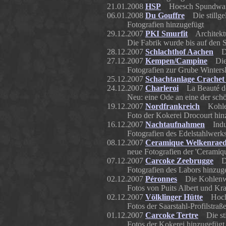
21.01.2008
HSP
Hoesch Spundwand
06.01.2008
Du Gouffre
Die stillge
Fotografien hinzugefügt
29.12.2007
PKI Smurfit
Architektur
Die Fabrik wurde bis auf den 
28.12.2007
Schlachthof Aachen
Der
27.12.2007
Kempen/Campine
Die 
Fotografien zur Grube Winters
25.12.2007
Schachtanlage Crachet 
24.12.2007
Charleroi
La Beauté de C
Neu: eine Ode an eine der schö
19.12.2007
Nordfrankreich
Kohleng
Foto der Kokerei Drocourt hin
16.12.2007
Nachtaufnahmen
Indust
Fotografien des Edelstahlwe
08.12.2007
Ceramique Welkenraed
neue Fotografien der 'Ceramiq
07.12.2007
Carcoke Zeebrugge
Das
Fotografien des Labors hinzug
02.12.2007
Péronnes
Die Kohlenwäsc
Fotos von Puits Albert und Kr
02.12.2007
Völklinger Hütte
Hochof
Fotos der Saarstahl-Profilstraß
01.12.2007
Carcoke Tertre
Die stil
Fotos der Kokerei hinzugefügt