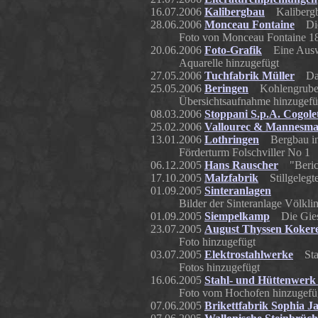
16.07.2006
Kalibergbau
Kalibergba
28.06.2006
Monceau Fontaine
Die 
Foto von Monceau Fontaine 18
20.06.2006
Foto-Grafik
Eine Auswah
Aquarelle hinzugefügt
27.05.2006
Tuchfabrik Müller
Das 
25.05.2006
Beringen
Kohlengrube '
Übersichtsaufnahme hinzugefü
08.03.2006
Stoppani S.p.A. Cogole
25.02.2006
Vallourec & Mannesm
13.01.2006
Lothringen
Bergbau in
Förderturm Folschviller No 1
06.12.2005
Hans Rauscher
"Berich
17.10.2005
Malzfabrik
Stillgelegte
01.09.2005
Sinteranlagen
Bilder der Sinteranlage Völkli
01.09.2005
Siempelkamp
Die Giess
23.07.2005
August Thyssen Kokere
Foto hinzugefügt
03.07.2005
Elektrostahlwerke
Stah
Fotos hinzugefügt
16.06.2005
Stahl- und Hüttenwerk
Foto vom Hochofen hinzugefü
07.06.2005
Brikettfabrik Sophia J