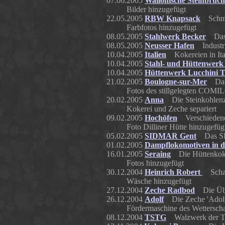
07.06.2005
Wallonische Steinbrüch
Bilder hinzugefügt
22.05.2005
RBW Knapsack
Schmal
Farbfotos hinzugefügt
08.05.2005
Stahlwerk Becker
Das e
08.05.2005
Neusser Hafen
Industri
10.04.2005
Italien
Kokereien in Ita
10.04.2005
Stahl- und Hüttenwer
10.04.2005
Hüttenwerk Lucchini Tr
21.02.2005
Boulogne-sur-Mer
Das 
Fotos des stillgelegten COMI
20.02.2005
Anna
Die Steinkohlenze
Kokerei und Zeche separiert
09.02.2005
Hochöfen
Verschieden
Foto Dilliner Hütte hinzugefüg
05.02.2005
SIDMAR Gent
Das SID
01.02.2005
Dampflokomotiven in d
16.01.2005
Seraing
Die Hüttenkoker
Fotos hinzugefügt
30.12.2004
Heinrich Robert
Schach
Wäsche hinzugefügt
27.12.2004
Zeche Radbod
Die Über
26.12.2004
Adolf
Die Zeche 'Adolf'
Fördermaschine des Wetterscha
08.12.2004
TSTG
Walzwerk der T