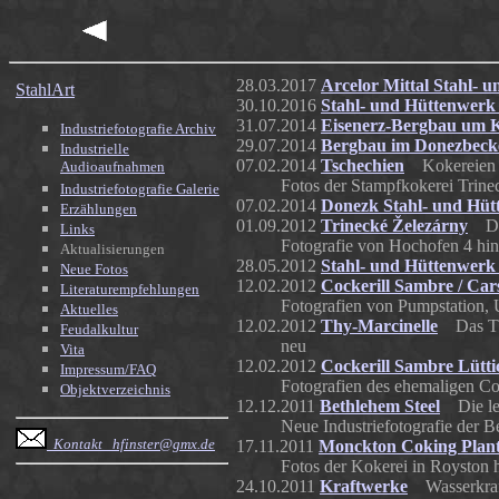
28.03.2017
Arcelor Mittal Stahl-
StahlArt
30.10.2016
Stahl- und Hüttenwer
31.07.2014
Eisenerz-Bergbau um K
Industriefotografie Archiv
29.07.2014
Bergbau im Donezbeck
Industrielle
07.02.2014
Tschechien
Kokereien i
Audioaufnahmen
Fotos der Stampfkokerei Trine
Industriefotografie Galerie
07.02.2014
Donezk Stahl- und Hü
Erzählungen
01.09.2012
Trinecké Železárny
Das 
Links
Fotografie von Hochofen 4 hi
Aktualisierungen
28.05.2012
Stahl- und Hüttenwer
Neue Fotos
12.02.2012
Cockerill Sambre / Car
Literaturempfehlungen
Fotografien von Pumpstation,
Aktuelles
12.02.2012
Thy-Marcinelle
Das Thy
Feudalkultur
neu
Vita
12.02.2012
Cockerill Sambre Lütti
Impressum/FAQ
Fotografien des ehemaligen Co
Objektverzeichnis
12.12.2011
Bethlehem Steel
Die leg
Neue Industriefotografie der 
Kontakt hfinster@gmx.de
17.11.2011
Monckton Coking Plan
Fotos der Kokerei in Royston 
24.10.2011
Kraftwerke
Wasserkraft