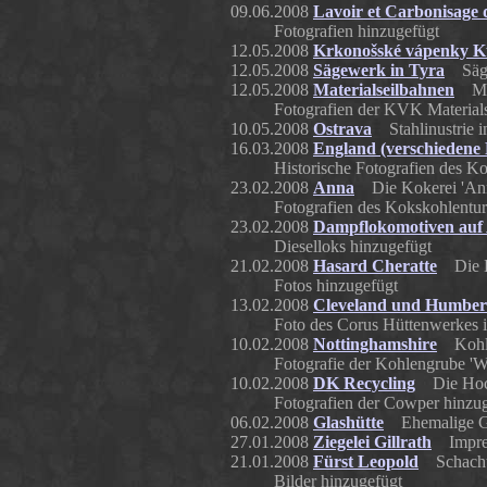
09.06.2008
Lavoir et Carbonisage 
Fotografien hinzugefügt
12.05.2008
Krkonošské vápenky K
12.05.2008
Sägewerk in Tyra
Sägew
12.05.2008
Materialseilbahnen
Mate
Fotografien der KVK Material
10.05.2008
Ostrava
Stahlinustrie i
16.03.2008
England (verschiedene
Historische Fotografien des K
23.02.2008
Anna
Die Kokerei 'Anna
Fotografien des Kokskohlentu
23.02.2008
Dampflokomotiven auf
Dieselloks hinzugefügt
21.02.2008
Hasard Cheratte
Die Ko
Fotos hinzugefügt
13.02.2008
Cleveland und Humber
Foto des Corus Hüttenwerkes 
10.02.2008
Nottinghamshire
Kohleb
Fotografie der Kohlengrube 'W
10.02.2008
DK Recycling
Die Hocho
Fotografien der Cowper hinzu
06.02.2008
Glashütte
Ehemalige Gl
27.01.2008
Ziegelei Gillrath
Impress
21.01.2008
Fürst Leopold
Schachta
Bilder hinzugefügt