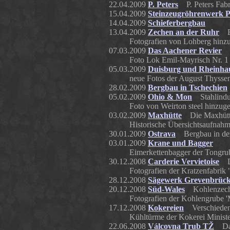
22.04.2009
P. Peters
P. Peters Fabri
15.04.2009
Steinzeugröhrenwerk 
14.04.2009
Schieferbergbau
13.04.2009
Zechen an der Ruhr
Ei
Fotografien von Lohberg hinz
07.03.2009
Das Aachener Revier
Di
Foto Lok Emil-Mayrisch Nr. 1
05.03.2009
Duisburg und Rheinha
neue Fotos der August Thysse
28.02.2009
Bergbau in Tschechien
05.02.2009
Ohio & Mon
Stahlindus
Foto von Weirton steel hinzuge
03.02.2009
Maxhütte
Die Maxhütte
Historische Übersichtsaufnah
30.01.2009
Ostrava
Bergbau in der
03.01.2009
Krane und Bagger
Eimerkettenbagger der Tongrub
30.12.2008
Carderie Vervietoise
Die
Fotografien der Kratzenfabrik 
28.12.2008
Sägewerk Grevenbrüc
20.12.2008
Süd-Wales
Kohlenzeche
Fotografien der Kohlengrube '
17.12.2008
Kokereien
Verschieden
Kühltürme der Kokerei Minist
22.06.2008
Válcovna Trub TŽ
Das 