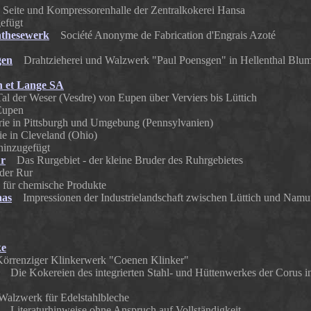
eite und Kompressorenhalle der Zentralkokerei Hansa
efügt
thesewerk
Société Anonyme de Fabrication d'Engrais Azoté
gen
Drahtzieherei und Walzwerk "Paul Poensgen" in Hellenthal Blum
n et Lange SA
l der Weser (Vesdre) von Eupen über Verviers bis Lüttich
Eupen
ie in Pittsburgh und Umgebung (Pennsylvanien)
e in Cleveland (Ohio)
hinzugefügt
ur
Das Rurgebiet - der kleine Bruder des Ruhrgebietes
 der Rur
für chemische Produkte
aas
Impressionen der Industrielandschaft zwischen Lüttich und Namu
ke
renziger Klinkerwerk "Coenen Klinker"
Die Kokereien des integrierten Stahl- und Hüttenwerkes der Corus i
lzwerk für Edelstahlbleche
Literaturhinweise ohne Anspruch auf Vollständigkeit