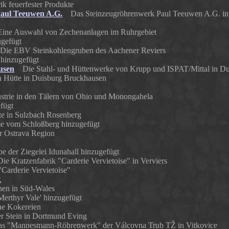
k feuerfester Produkte
Paul Teeuwen A.G.
Das Steinzeugröhrenwerk Paul Teeuwen A.G. in G
ne Auswahl von Zechenanlagen im Ruhrgebiet
ugefügt
e EBV Steinkohlengruben des Aachener Reviers
 hinzugefügt
usen
Die Stahl- und Hüttenwerke von Krupp und ISPAT/Mittal in Du
n Hütte in Duisburg Bruckhausen
trie in den Tälern von Ohio und Monongahela
fügt
 in Sulzbach Rosenberg
me vom Schloßberg hinzugefügt
 Ostrava Region
e der Ziegelei Idunahall hinzugefügt
 Kratzenfabrik "Carderie Vervietoise" in Verviers
"Carderie Vervietoise"
k
n in Süd-Wales
Merthyr Vale' hinzugefügt
e Kokereien
er Stein in Dortmund Eving
"Mannesmann-Röhrenwerk" der Válcovna Trub TŽ in Vitkovice