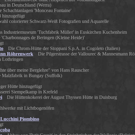
u in Deutschland (Werra)
Schachtanlagen 'Monceau Fontaine'
 hinzugefügt
l colorierter Schwarz-Weiß Fotografien und Aquarelle
Industriemuseum 'Tuchfabrik Müller' in Euskirchen Kuchenheim
Charbonnages de Beringen (Kleine Heide)'
gt
to
Die Chrom-Hütte der Stoppani S.p.A. in Cogoleto (Italien)
ann Röhrenwerk
Die Pilgerstrasse der Vallourec & Mannesmann Röh
 Lothringen
te über meine Berglehre" von Hans Rauscher
 Malzfabrik in Bungay (Suffolk)
nger Hütte hinzugefügt
erei Siempelkamp in Krefeld
i
Die Hüttenkokerei der August Thyssen Hütte in Duisburg
lwerke mit Lichtbogenöfen
 Lucchini Piombino
gt
acoba